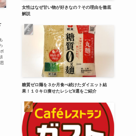
女性はなぜ甘い物が好きなの？その理由を徹底
解説
を
も
わ
りボ
頑
と思
糖質ゼロ麺を３か月食べ続けたダイエット結
果！１０キロ痩せたレシピ8選をご紹介